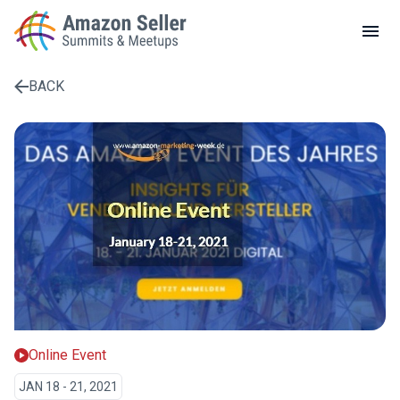
LOCAL MEETUPS
ABOUT
BACK
CONTACT
Enter a search term to find results
Online Event
JAN 18 - 21, 2021