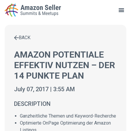
LOCAL MEETUPS
ABOUT
BACK
CONTACT
Enter a search term to find results
AMAZON POTENTIALE
EFFEKTIV NUTZEN – DER
14 PUNKTE PLAN
July 07, 2017 | 3:55 AM
DESCRIPTION
Ganzheitliche Themen und Keyword-Recherche
Optimierte OnPage Optimierung der Amazon
Listings