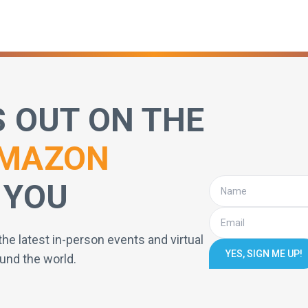
S OUT ON THE
MAZON
 YOU
the latest in-person events and virtual
YES, SIGN ME UP!
und the world.