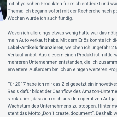
mit physischen Produkten für mich entdeckt und war
Thema: Ich begann sofort mit der Recherche nach po
Wochen wurde ich auch fündig.
Wovon ich allerdings etwas wenig hatte war das nötig
mein Auto verkauft habe. Mit dem Erlös konnte ich d
Label-Artikels finanzieren
, welchen ich ungefähr 2
Verkauf anbot. Aus diesem einen Produkt ist mittlerw
mehreren Unternehmen entstanden, die ich zusamm
erweitere. Außerdem bin ich an einigen weiteren Pr
Für 2017 habe ich mir das Ziel gesetzt ein innovativ
Basis dafür bildet der Cashflow des Amazon-Untern
strukturiert, dass ich mich aus den operativen Auf
Wachstum des Unternehmens zu stoppen. Hinter me
steht das Motto „Don´t create, document“. Deshalb w