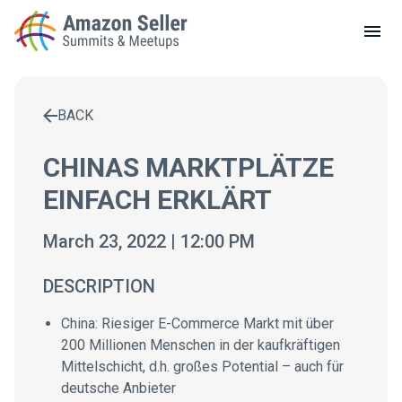
LOCAL MEETUPS
ABOUT
BACK
CONTACT
Enter a search term to find results
CHINAS MARKTPLÄTZE
EINFACH ERKLÄRT
March 23, 2022 | 12:00 PM
DESCRIPTION
China: Riesiger E-Commerce Markt mit über
200 Millionen Menschen in der kaufkräftigen
Mittelschicht, d.h. großes Potential – auch für
deutsche Anbieter