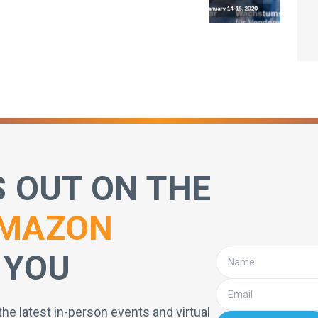
S OUT ON THE
MAZON
 YOU
the latest in-person events and virtual